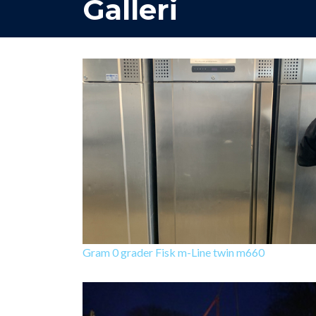
Galleri
Gram 0 grader Fisk m-Line twin m660