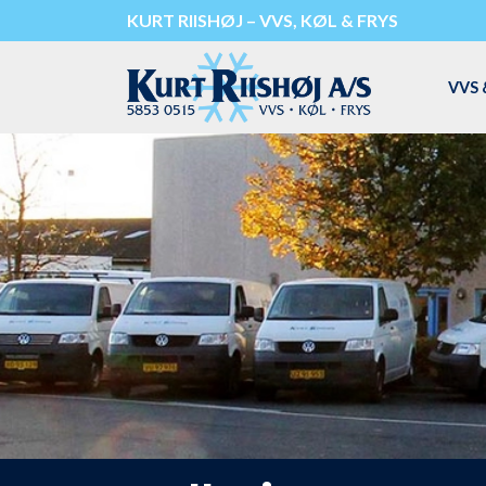
Gå
KURT RIISHØJ – VVS, KØL & FRYS
til
hovedindhold
VVS 