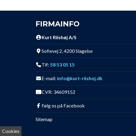
FIRMAINFO
Kurt Riishøj A/S
Sofievej 2, 4200 Slagelse
Tlf:
58 53 05 15
E-mail:
info@kurt-riishoj.dk
CVR: 34609152
Følg os på Facebook
Sitemap
Cookies