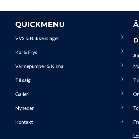
QUICKMENU
Å
VVS & Blikkenslager
D
Køl & Frys
Al
Varmepumper & Klima
Ma
Til salg
Ti
Galleri
On
Nyheder
To
Kontakt
Fr
Lø