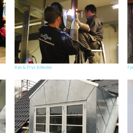
Køl & Frys billeder
Fj