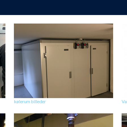
kølerum billeder
Va