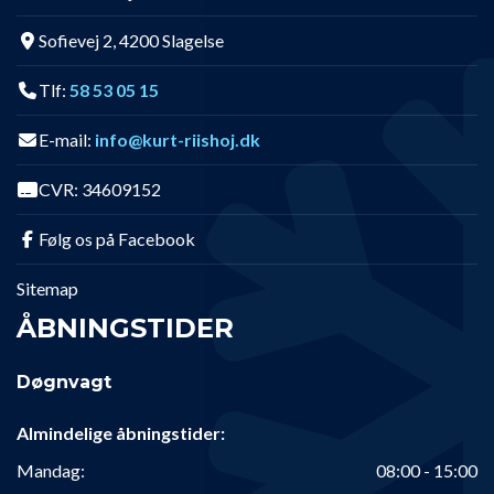
Sofievej 2, 4200 Slagelse
Tlf:
58 53 05 15
E-mail:
info@kurt-riishoj.dk
CVR: 34609152
Følg os på Facebook
Sitemap
ÅBNINGSTIDER
Døgnvagt
Almindelige åbningstider:
Mandag:
08:00 - 15:00