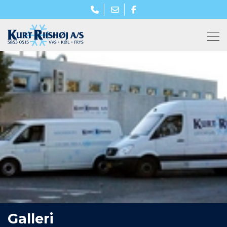
Gå
til
hovedindhold
Galleri