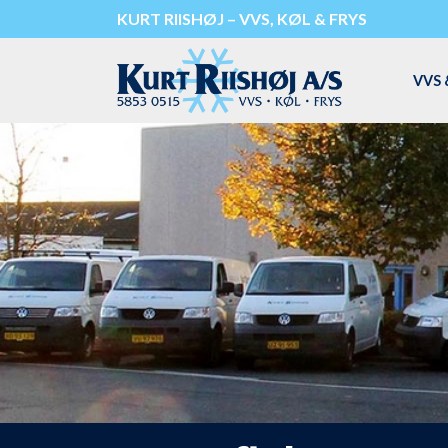
Gå
KURT RIISHØJ – VVS, KØL & FRYS
til
hovedindhold
VVS 