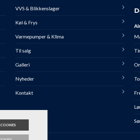
VVS & Blikkenslager
D
Køl & Frys
Al
Varmepumper & Klima
Ma
Til salg
Ti
Galleri
On
Nyheder
To
Kontakt
Fr
Lø
Sø
 COOKIES
OOKIES