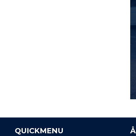
QUICKMENU
Å