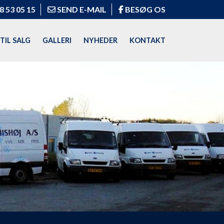
8 53 05 15
SEND E-MAIL
BESØG OS
TIL SALG
GALLERI
NYHEDER
KONTAKT