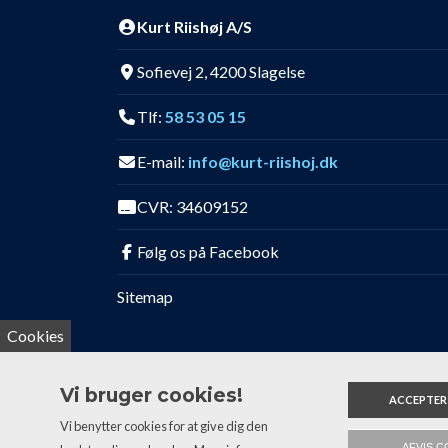
Kurt Riishøj A/S
Sofievej 2, 4200 Slagelse
Tlf:
58 53 05 15
E-mail:
info@kurt-riishoj.dk
CVR: 34609152
Følg os på Facebook
Sitemap
Cookies
Vi bruger cookies!
ACCEPTER
Vi benytter cookies for at give dig den
Copyright 2026 Kurt Riishøj A/S
AFVIS C